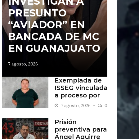
INVESTIGAN A
PRESUNTO
“AVIADOR” EN
BANCADA DE MC
EN GUANAJUATO
7 agosto, 2026
Exemplada de
ISSEG vinculada
a proceso por
retiros indebidos
7 agosto, 2026
0
Prisión
preventiva para
Ángel Aguirre