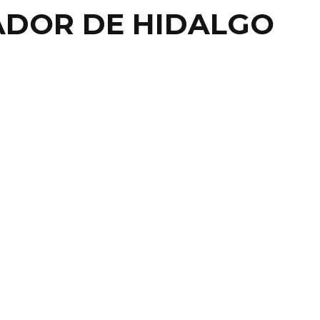
ADOR DE HIDALGO
AL
AGEDIA DE HIDALGO
 SUMA 94 MUERTOS,
NFIRMA OMAR FAYAD
Omar Fayad Meneses, gobernador de Hidalgo,
que al corte de las 08:00 horas de este lunes, ...
22 enero, 2019
0