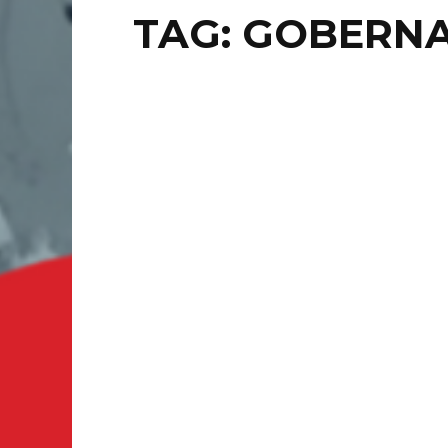
TAG: GOBERN
NACION
TR
YA
CO
CDMX.- 
informó 