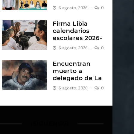
“Antiordinario”
6 agosto, 2026
0
en León
Firma Libia
calendarios
escolares 2026-
2027
6 agosto, 2026
0
Encuentran
muerto a
delegado de La
Sandía
6 agosto, 2026
0
¡SÍGUENOS!