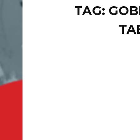
TAG: GO
TA
NACION
MU
CA
AM
VILLAHE
Rovirosa