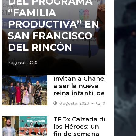
DEL PROGRAMA
“FAMILIA
PRODUCTIVA” EN
SAN FRANCISCO
DEL RINCÓN
7 agosto, 2026
Invitan a Chanel
a ser la nueva
reina infantil de
San Francisco
6 agosto, 2026
0
del Rincón
TEDx Calzada de
los Héroes: un
fin de semana