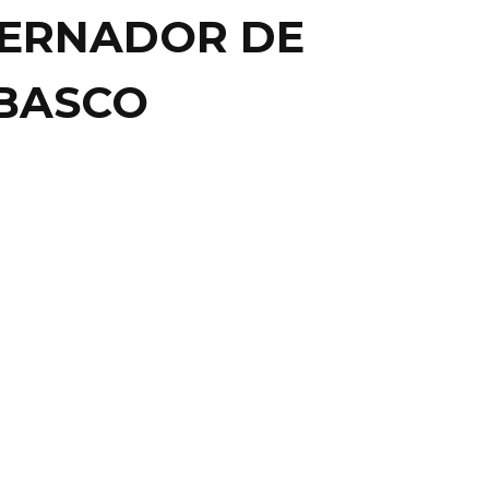
BERNADOR DE
BASCO
AL
ERE EXGOBER QUE
TAPULTÓ CARRERA DE
LO
RMOSA, TAB.- El ex gobernador de Tabasco, Leandro
 Wade, falleció este domingo en la ciudad de México ...
6 abril, 2014
0