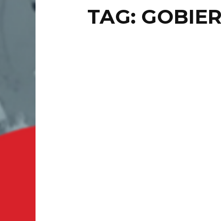
TAG: GOBIE
INTERN
BU
RE
NO
PARIS.- 
acelerar