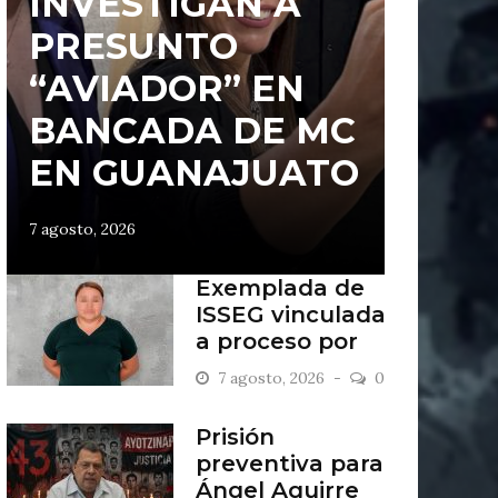
INVESTIGAN A
PRESUNTO
“AVIADOR” EN
BANCADA DE MC
EN GUANAJUATO
7 agosto, 2026
Exemplada de
ISSEG vinculada
a proceso por
retiros indebidos
7 agosto, 2026
0
Prisión
preventiva para
Ángel Aguirre