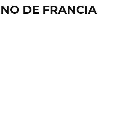
RNO DE FRANCIA
ACIONAL
SCAN ACELERAR LA
CONSTRUCCIÓN DE
TRE DAME
El gobierno francés presentó un proyecto de ley para
 la reconstrucción de Notre Dame y transparentar ...
24 abril, 2019
0