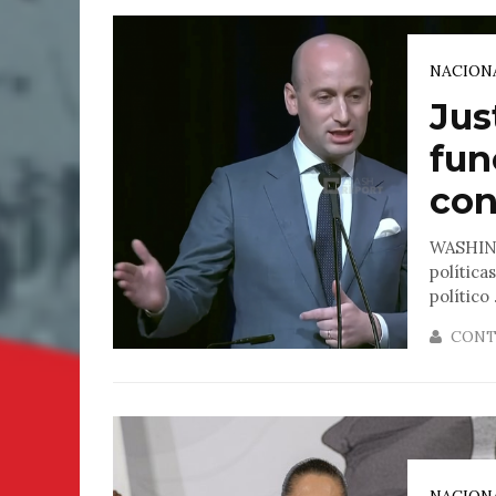
NACION
Jus
fun
cont
WASHING
política
político .
CONT
NACION