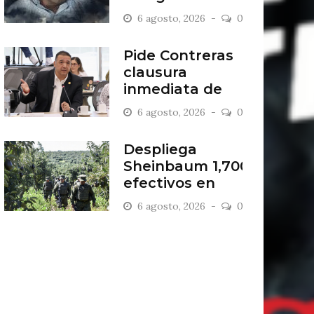
Sandía
6 agosto, 2026
0
Pide Contreras
clausura
inmediata de
escombrera “Los
6 agosto, 2026
0
Lopez”
Despliega
Sheinbaum 1,700
efectivos en
zona aguacatera
6 agosto, 2026
0