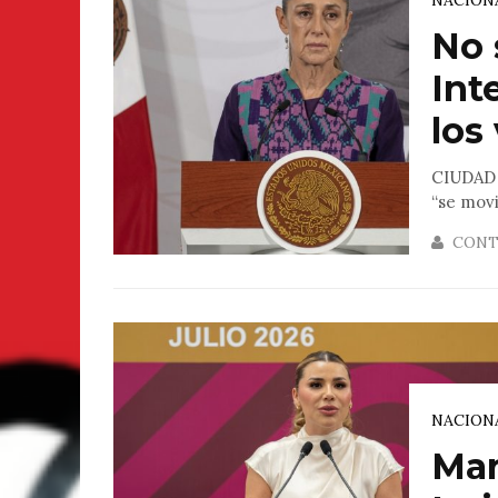
No 
Int
los 
CIUDAD 
“se movi
CONT
NACION
Mar