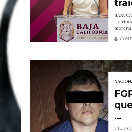
tra
BAJA CA
traicion
morena .
CONT
NACION
FGR
que
...
CIUDAD 