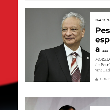
NACION
Pes
esp
a ...
MORELOS
de Petró
vinculado
CONT