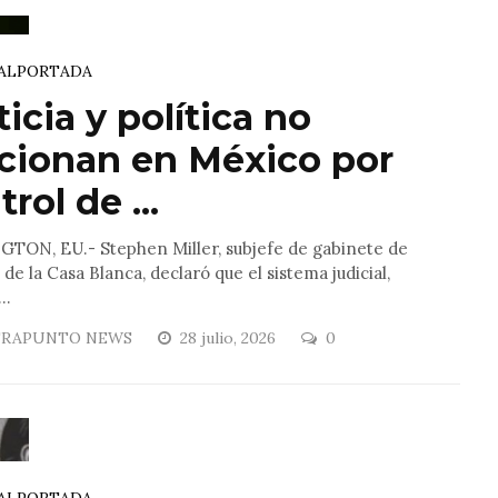
AL
PORTADA
ticia y política no
cionan en México por
rol de ...
TON, EU.- Stephen Miller, subjefe de gabinete de
s de la Casa Blanca, declaró que el sistema judicial,
..
RAPUNTO NEWS
28 julio, 2026
0
AL
PORTADA