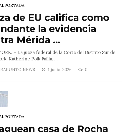
AL
PORTADA
za de EU califica como
ndante la evidencia
tra Mérida ...
RK. – La jueza federal de la Corte del Distrito Sur de
rk, Katherine Polk Failla, ...
RAPUNTO NEWS
1 junio, 2026
0
AL
PORTADA
aguean casa de Rocha