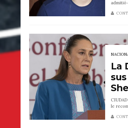
admitió 
CONT
NACION
La 
sus
Sh
CIUDAD 
le recom
CONT