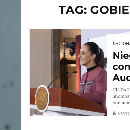
TAG: GOBIE
NACION
Nie
con
Aud
CIUDAD 
Sheinba
lineamie
CONT