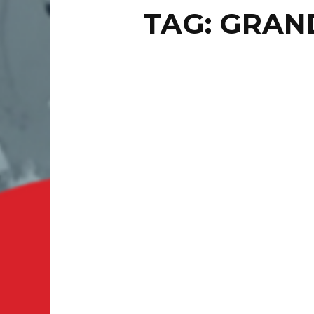
TAG: GRAN
NACION
PE
Y 
CIUDAD 
a increm