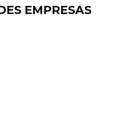
DES EMPRESAS
AL
RO HAY IVA EN CHELAS
CONCIERTOS DE ROCK
DE MÉXICO.- A lo mejor se rajó el preciso Peña Nieto
entar el IVA en alimentos ...
9 septiembre, 2013
0