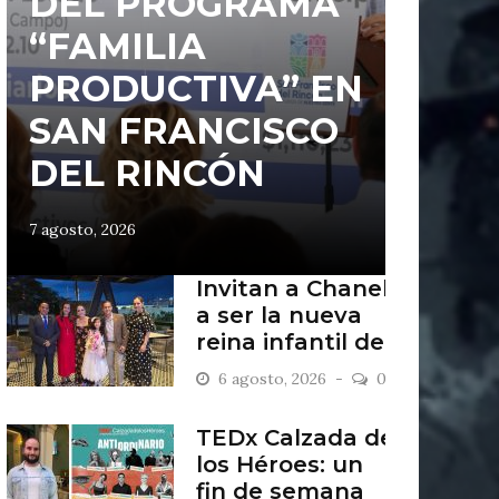
DEL PROGRAMA
“FAMILIA
PRODUCTIVA” EN
SAN FRANCISCO
DEL RINCÓN
7 agosto, 2026
Invitan a Chanel
a ser la nueva
reina infantil de
San Francisco
6 agosto, 2026
0
del Rincón
TEDx Calzada de
los Héroes: un
fin de semana