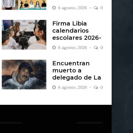
“Antiordinario”
6 agosto, 2026
0
en León
Firma Libia
calendarios
escolares 2026-
2027
6 agosto, 2026
0
Encuentran
muerto a
delegado de La
Sandía
6 agosto, 2026
0
¡SÍGUENOS!