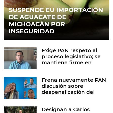
SUSPENDE EU IMPORTACIÓN
DE AGUACATE DE
MICHOACÁN POR
INSEGURIDAD
Exige PAN respeto al
proceso legislativo; se
mantiene firme en
defensa de la vida
Frena nuevamente PAN
discusión sobre
despenalización del
aborto en Guanajuato
Designan a Carlos