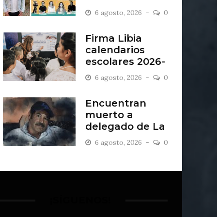
“Antiordinario”
6 agosto, 2026
0
en León
Firma Libia
calendarios
escolares 2026-
2027
6 agosto, 2026
0
Encuentran
muerto a
delegado de La
Sandía
6 agosto, 2026
0
¡SÍGUENOS!