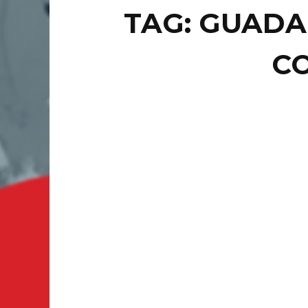
TAG: GUADA
C
COUNTE
SE
PO
A P
SILAO.- 
recupera