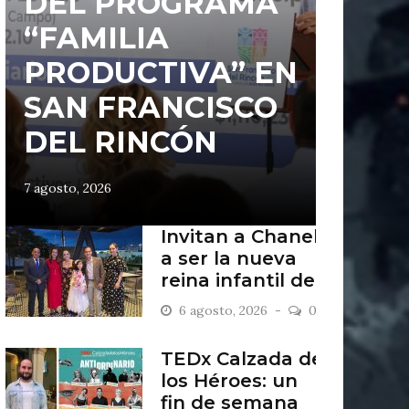
DEL PROGRAMA
“FAMILIA
PRODUCTIVA” EN
SAN FRANCISCO
DEL RINCÓN
7 agosto, 2026
Invitan a Chanel
a ser la nueva
reina infantil de
San Francisco
6 agosto, 2026
0
del Rincón
TEDx Calzada de
los Héroes: un
fin de semana