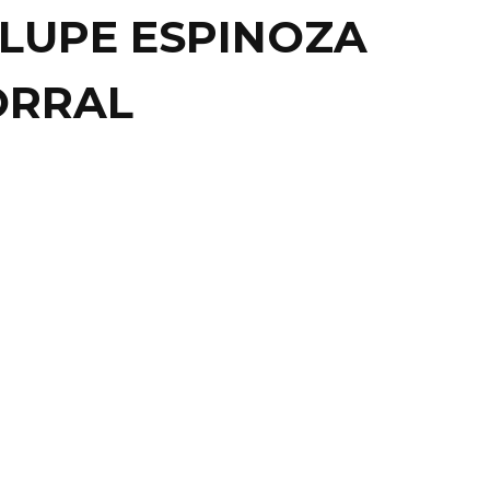
LUPE ESPINOZA
ORRAL
RPOINT
 RECUPERAN PERROS
LICÍA QUE ESTUVIERON
UNTO DE MORIR ...
Dos perros policías condecorados de Silao se
n de haber estado al borde de la muerte porque ...
31 mayo, 2016
0