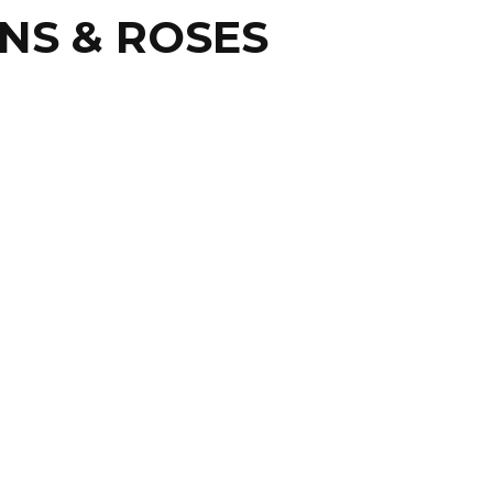
NS & ROSES
IN
LARGA EL HELL &
AVEN DEL ESTADO DE
XICO
DE MÉXICO.- Finalmente el festival de glam
do de metal “Hell & Heaven 2014” no se hará ...
8 marzo, 2014
0