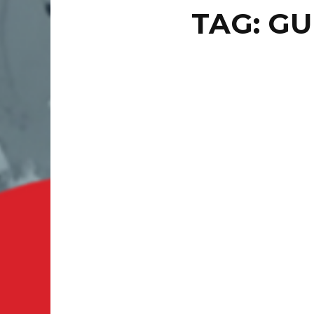
TAG: GU
PUNTO 
SE 
HE
MÉ
ESTADO 
disfraza