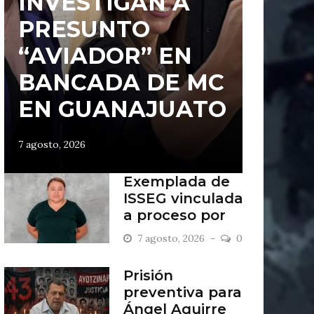
INVESTIGAN A
PRESUNTO
“AVIADOR” EN
BANCADA DE MC
EN GUANAJUATO
7 agosto, 2026
Exemplada de
ISSEG vinculada
a proceso por
retiros indebidos
7 agosto, 2026
0
Prisión
preventiva para
Ángel Aguirre