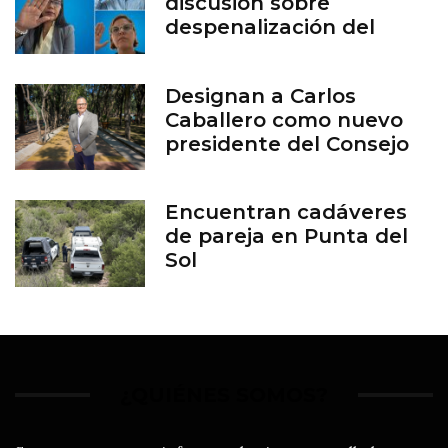
discusión sobre
despenalización del
aborto en Guanajuato
Designan a Carlos
Caballero como nuevo
presidente del Consejo
del Zoológico de León
Encuentran cadáveres
de pareja en Punta del
Sol
¿QUIÉNES SOMOS?