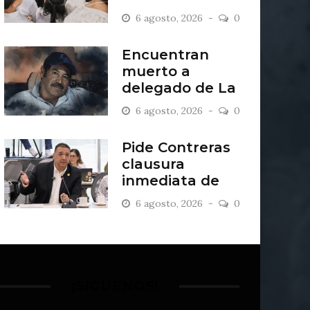
2027
6 agosto, 2026
0
Encuentran
muerto a
delegado de La
Sandía
6 agosto, 2026
0
Pide Contreras
clausura
inmediata de
escombrera “Los
6 agosto, 2026
0
Lopez”
¡SÍGUENOS!