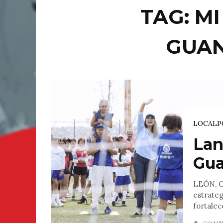
TAG: MI
GUA
LOCAL
P
Lan
Gua
LEÓN, G
estrateg
fortalece