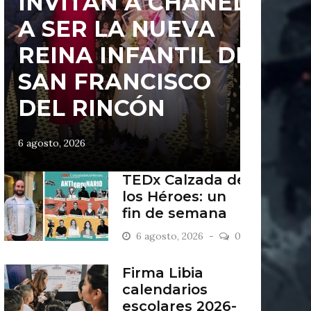
INVITAN A CHANEL
A SER LA NUEVA
REINA INFANTIL DE
SAN FRANCISCO
DEL RINCÓN
6 agosto, 2026
TEDx Calzada de
los Héroes: un
fin de semana
“Antiordinario”
6 agosto, 2026
0
en León
Firma Libia
calendarios
escolares 2026-