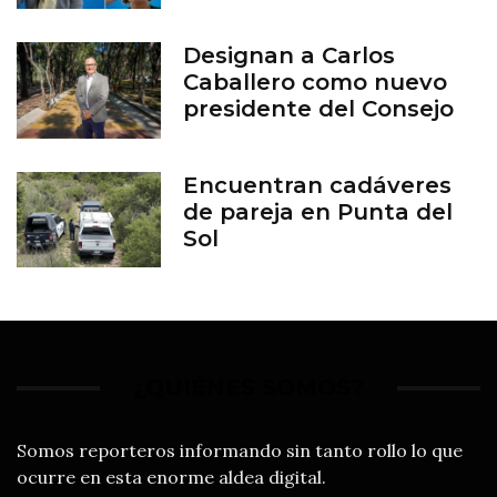
aborto en Guanajuato
Designan a Carlos
Caballero como nuevo
presidente del Consejo
del Zoológico de León
Encuentran cadáveres
de pareja en Punta del
Sol
¿QUIÉNES SOMOS?
Somos reporteros informando sin tanto rollo lo que
ocurre en esta enorme aldea digital.