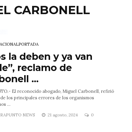
EL CARBONELL
ACIONAL
PORTADA
s la deben y ya van
de”, reclamo de
onell ...
O.- El reconocido abogado, Miguel Carbonell, refirió
de los principales errores de los organismos
s ...
RAPUNTO NEWS
21 agosto, 2024
0