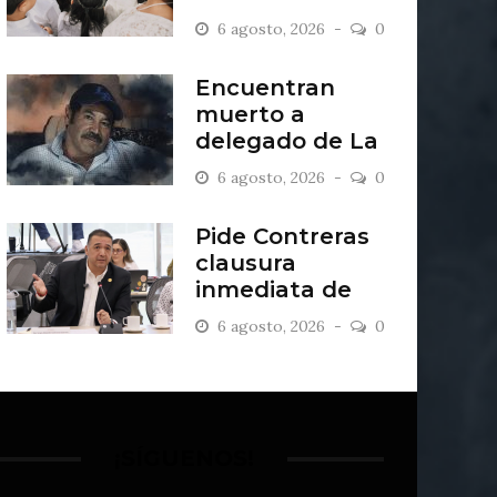
2027
6 agosto, 2026
0
Encuentran
muerto a
delegado de La
Sandía
6 agosto, 2026
0
Pide Contreras
clausura
inmediata de
escombrera “Los
6 agosto, 2026
0
Lopez”
¡SÍGUENOS!