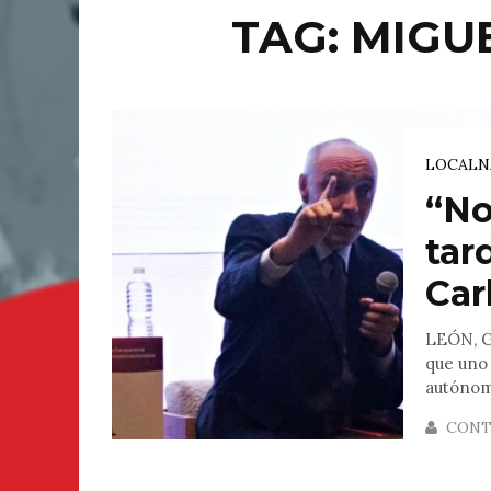
TAG: MIGU
LOCAL
N
“No
tar
Carb
LEÓN, GT
que uno 
autónomo
CONT