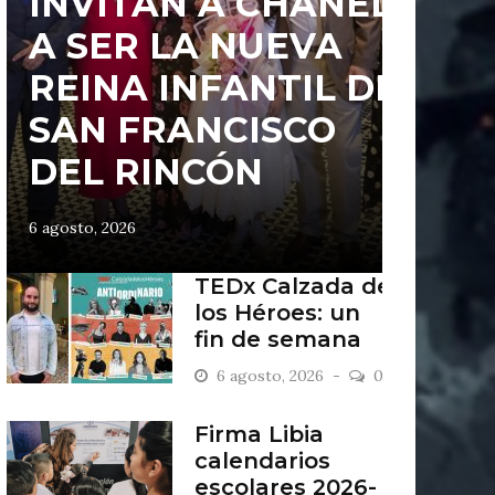
INVITAN A CHANEL
A SER LA NUEVA
REINA INFANTIL DE
SAN FRANCISCO
DEL RINCÓN
6 agosto, 2026
TEDx Calzada de
los Héroes: un
fin de semana
“Antiordinario”
6 agosto, 2026
0
en León
Firma Libia
calendarios
escolares 2026-