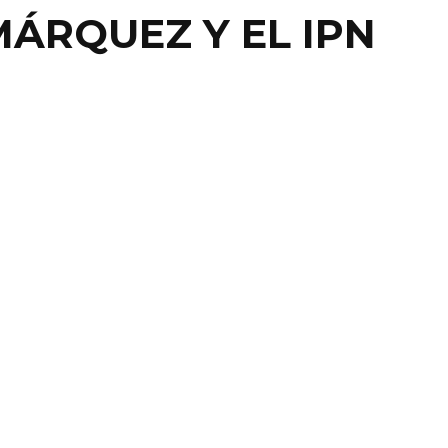
MÁRQUEZ Y EL IPN
 MAYO COMIENZA A
FICARSE IPN EN LAS
YAS
ATO, GTO.- El gober de Guanajuato, Miguel Márquez,
que comenzarán las obras del Instituto Politécnico
 en ...
23 abril, 2013
0