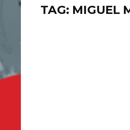
TAG: MIGUEL 
LOCAL
EN
EDI
JO
GUANAJU
anunció 
Nacional