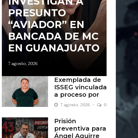
INVESTIGAN A
PRESUNTO
“AVIADOR” EN
BANCADA DE MC
EN GUANAJUATO
7 agosto, 2026
Exemplada de
ISSEG vinculada
a proceso por
retiros indebidos
7 agosto, 2026
0
Prisión
preventiva para
Ángel Aguirre