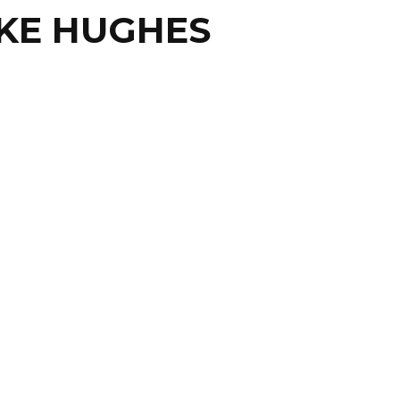
IKE HUGHES
ERE AL INTENTAR
OBAR QUE LA TIERRA
 PLANA
NIA.- El estadounidense Mike Hughes murió el sábado
de que un cohete en el que se lanzó se ...
23 febrero, 2020
0