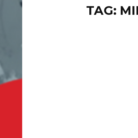
TAG: M
LOCAL
MU
PR
ES
CALIFOR
después 