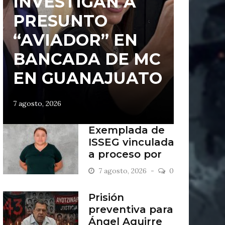
INVESTIGAN A
PRESUNTO
“AVIADOR” EN
BANCADA DE MC
EN GUANAJUATO
7 agosto, 2026
Exemplada de
ISSEG vinculada
a proceso por
retiros indebidos
7 agosto, 2026
0
Prisión
preventiva para
Ángel Aguirre