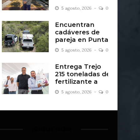
presidente del
5 agosto, 2026
0
Consejo del
Zoológico de
Encuentran
León
cadáveres de
pareja en Punta
del Sol
5 agosto, 2026
0
Entrega Trejo
215 toneladas de
fertilizante a
más de mil
5 agosto, 2026
0
productores
¡SÍGUENOS!