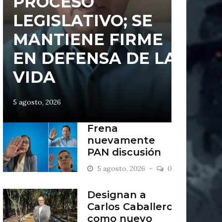
PROCESO
LEGISLATIVO; SE
MANTIENE FIRME
EN DEFENSA DE LA
VIDA
5 agosto, 2026
Frena
nuevamente
PAN discusión
sobre
5 agosto, 2026
0
despenalización
del aborto en
Designan a
Guanajuato
Carlos Caballero
como nuevo