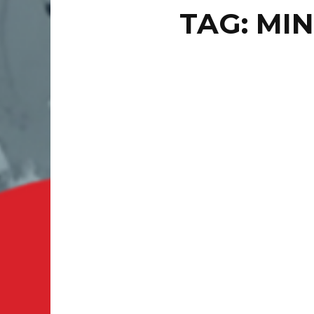
TAG: MI
LOCAL
Reh
LEÓN, GT
y 2 cont
CONT