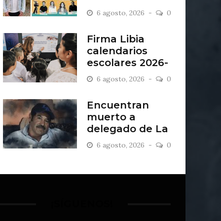
“Antiordinario”
6 agosto, 2026
0
en León
Firma Libia
calendarios
escolares 2026-
2027
6 agosto, 2026
0
Encuentran
muerto a
delegado de La
Sandía
6 agosto, 2026
0
¡SÍGUENOS!