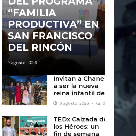
DEL PROGRAMA
“FAMILIA
PRODUCTIVA” EN
SAN FRANCISCO
DEL RINCÓN
7 agosto, 2026
Invitan a Chanel
a ser la nueva
reina infantil de
San Francisco
6 agosto, 2026
0
del Rincón
TEDx Calzada de
los Héroes: un
fin de semana