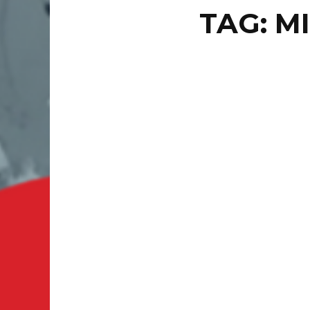
TAG: M
PUNTO 
MIN
PO
DE
Ciudad d
de ‘Lyla 