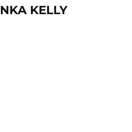
INKA KELLY
IN
KA KELLY, HIZO
RNO SIENDO MENOR
 EDAD
e México.- Minka Kelly, actriz reconocida por su papel
Garrity’ en la serie de televisión ...
23 julio, 2012
0