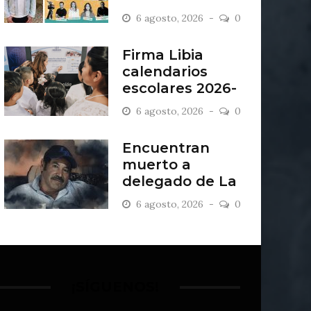
“Antiordinario”
6 agosto, 2026
0
en León
Firma Libia
calendarios
escolares 2026-
2027
6 agosto, 2026
0
Encuentran
muerto a
delegado de La
Sandía
6 agosto, 2026
0
¡SÍGUENOS!