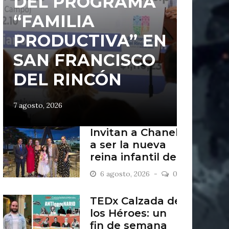
DEL PROGRAMA
“FAMILIA
PRODUCTIVA” EN
SAN FRANCISCO
DEL RINCÓN
7 agosto, 2026
Invitan a Chanel
a ser la nueva
reina infantil de
San Francisco
6 agosto, 2026
0
del Rincón
TEDx Calzada de
los Héroes: un
fin de semana