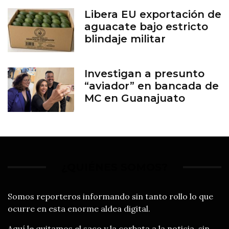
Libera EU exportación de
aguacate bajo estricto
blindaje militar
Investigan a presunto
“aviador” en bancada de
MC en Guanajuato
¿QUIÉNES SOMOS?
Somos reporteros informando sin tanto rollo lo que
ocurre en esta enorme aldea digital.
Aquí le quitamos el saco y la corbata a la noticia, sin