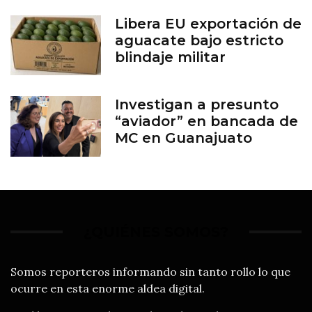
Libera EU exportación de
aguacate bajo estricto
blindaje militar
Investigan a presunto
“aviador” en bancada de
MC en Guanajuato
¿QUIÉNES SOMOS?
Somos reporteros informando sin tanto rollo lo que
ocurre en esta enorme aldea digital.