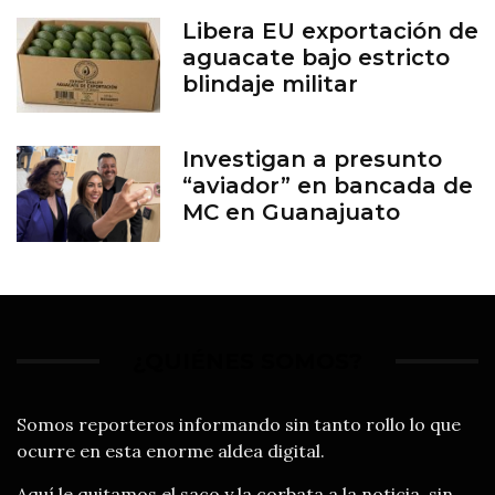
Libera EU exportación de
aguacate bajo estricto
blindaje militar
Investigan a presunto
“aviador” en bancada de
MC en Guanajuato
¿QUIÉNES SOMOS?
Somos reporteros informando sin tanto rollo lo que
ocurre en esta enorme aldea digital.
Aquí le quitamos el saco y la corbata a la noticia, sin