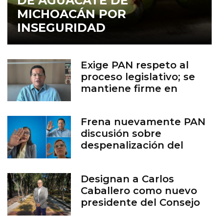
DE AGUACATE DE
MICHOACÁN POR
INSEGURIDAD
Exige PAN respeto al
proceso legislativo; se
mantiene firme en
defensa de la vida
Frena nuevamente PAN
discusión sobre
despenalización del
aborto en Guanajuato
Designan a Carlos
Caballero como nuevo
presidente del Consejo
del Zoológico de León