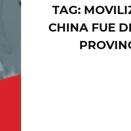
TAG: MOVILI
CHINA FUE D
PROVINC
INTERN
CH
SEÚL.- 
y ahora 