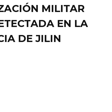
ZACIÓN MILITAR
ETECTADA EN LA
IA DE JILIN
ACIONAL
INA ENTRA AL JUEGO
Los tambores de guerra suenan en el Oriente, morros,
hasta la gran potencia militar china ...
2 abril, 2013
0