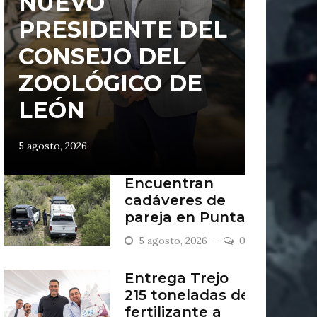
NUEVO
PRESIDENTE DEL
CONSEJO DEL
ZOOLÓGICO DE
LEÓN
5 agosto, 2026
Encuentran
cadáveres de
pareja en Punta
del Sol
5 agosto, 2026
0
Entrega Trejo
215 toneladas de
fertilizante a