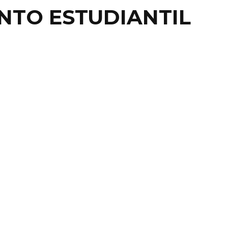
NTO ESTUDIANTIL
PERARÍA HUETT
CLAMOS SOCIALES
DA VEZ QUE SE
TRATE EN ...
TO.- La comisionada de Seguridad en Guanajuato,
uett López, espera que, tal y como lo hicieron ...
9 diciembre, 2019
0