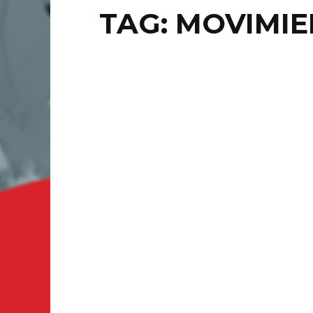
TAG: MOVIMIE
LOCAL
ES
RE
CA
MAL
LEÓN, G
Sophia H