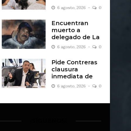
2027
6 agosto, 2026
0
Encuentran
muerto a
delegado de La
Sandía
6 agosto, 2026
0
Pide Contreras
clausura
inmediata de
escombrera “Los
6 agosto, 2026
0
Lopez”
¡SÍGUENOS!