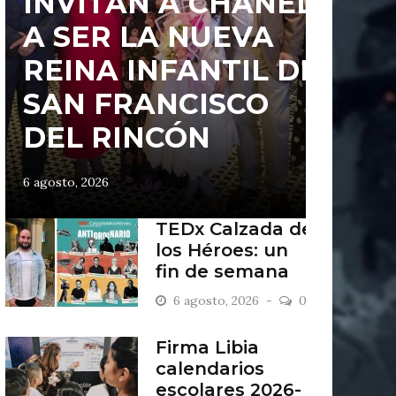
INVITAN A CHANEL
A SER LA NUEVA
REINA INFANTIL DE
SAN FRANCISCO
DEL RINCÓN
6 agosto, 2026
TEDx Calzada de
los Héroes: un
fin de semana
“Antiordinario”
6 agosto, 2026
0
en León
Firma Libia
calendarios
escolares 2026-