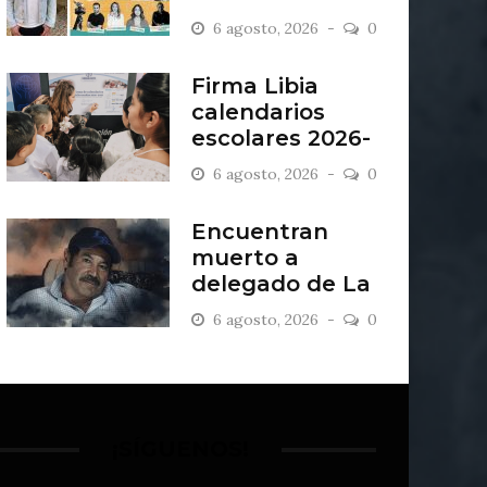
“Antiordinario”
6 agosto, 2026
0
en León
Firma Libia
calendarios
escolares 2026-
2027
6 agosto, 2026
0
Encuentran
muerto a
delegado de La
Sandía
6 agosto, 2026
0
¡SÍGUENOS!