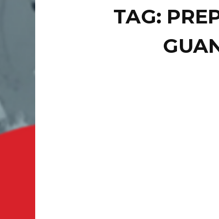
TAG: PREP
GUA
HEADLI
LA
CH
DE
...
GUANAJU
prepa de