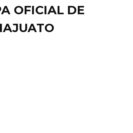
A OFICIAL DE
NAJUATO
NE
LOCAL
 PROCU PROCESA A
AVO POR HOMICIDIO
 PREPARATORIANO DE
ATO, GTO.- El presunto homicida del estudiante de la
 la Universidad de Guanajuato (UG) de la ...
5 diciembre, 2014
0