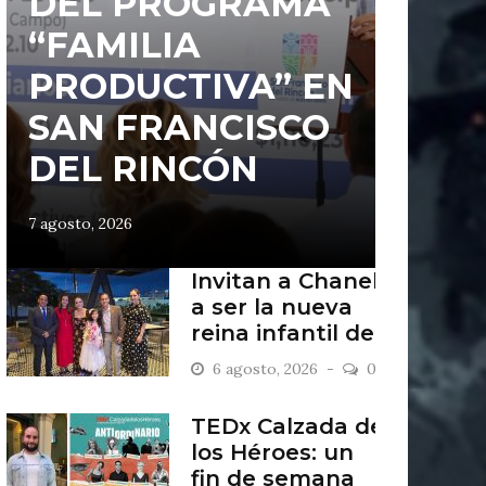
DEL PROGRAMA
“FAMILIA
PRODUCTIVA” EN
SAN FRANCISCO
DEL RINCÓN
7 agosto, 2026
Invitan a Chanel
a ser la nueva
reina infantil de
San Francisco
6 agosto, 2026
0
del Rincón
TEDx Calzada de
los Héroes: un
fin de semana