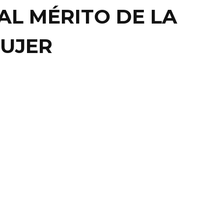
AL MÉRITO DE LA
UJER
NE
NACIONAL
AHUILA PODRÍA
SPENALIZAR EL
ORTO
O, COAH.- El aborto en el estado de estado de
 podría ser despenalizado, pues este jueves el ...
19 diciembre, 2014
0