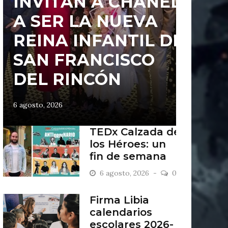
INVITAN A CHANEL
A SER LA NUEVA
REINA INFANTIL DE
SAN FRANCISCO
DEL RINCÓN
6 agosto, 2026
TEDx Calzada de
los Héroes: un
fin de semana
“Antiordinario”
6 agosto, 2026
0
en León
Firma Libia
calendarios
escolares 2026-