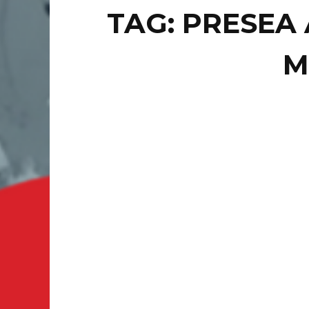
TAG: PRESEA 
M
HEADLI
CO
DE
AB
SALTILL
Coahuila