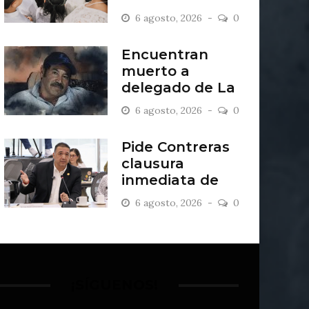
2027
6 agosto, 2026
0
Encuentran
muerto a
delegado de La
Sandía
6 agosto, 2026
0
Pide Contreras
clausura
inmediata de
escombrera “Los
6 agosto, 2026
0
Lopez”
¡SÍGUENOS!