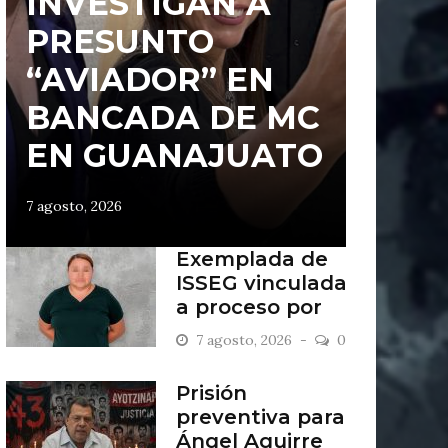
INVESTIGAN A
PRESUNTO
“AVIADOR” EN
BANCADA DE MC
EN GUANAJUATO
7 agosto, 2026
Exemplada de
ISSEG vinculada
a proceso por
retiros indebidos
7 agosto, 2026
0
Prisión
preventiva para
Ángel Aguirre