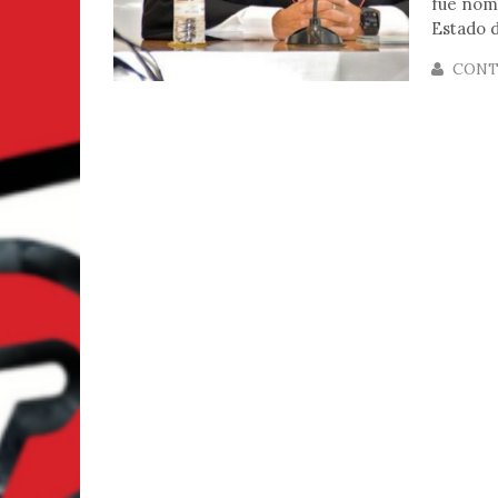
fue nom
Estado d
CONT