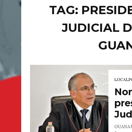
TAG: PRESID
JUDICIAL 
GUA
LOCAL
P
Nom
pre
Jud
GUANAJU