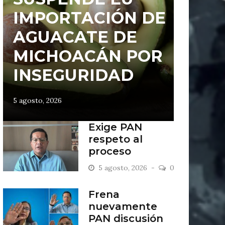
IMPORTACIÓN DE
AGUACATE DE
MICHOACÁN POR
INSEGURIDAD
5 agosto, 2026
Exige PAN
respeto al
proceso
legislativo; se
5 agosto, 2026
0
mantiene firme
en defensa de la
Frena
vida
nuevamente
PAN discusión