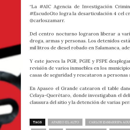
“La #AIC Agencia de Investigación Crimin
#EscudoGto logra la desarticulación 4 cel cr
@carloszamarr.
Del centro nocturno lograron liberar a va
droga, armas y personas. Los detenidos está
mil litros de diesel robado en Salamanca, ad
Y este jueves la PGR, PGJE y FSPE despleg
revisión de varios inmuebles en los municipio
casas de seguridad y rescataron a personas 
En Apaseo el Grande catearon el table dance
Celaya-Querétaro, donde investigaban el deli
clausura del sitio y la detención de varias pe
TAGS
APASEO EL ALTO
CARLOS ZAMARRIPA AGU