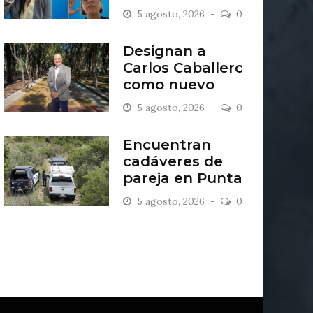
sobre
5 agosto, 2026
0
despenalización
del aborto en
Designan a
Guanajuato
Carlos Caballero
como nuevo
presidente del
5 agosto, 2026
0
Consejo del
Zoológico de
Encuentran
León
cadáveres de
pareja en Punta
del Sol
5 agosto, 2026
0