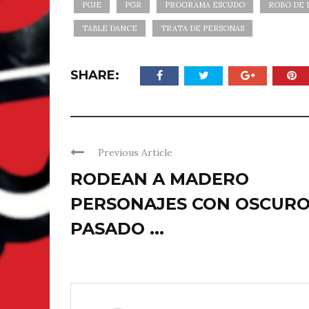
PGJE
PGR
PROGRAMA ESCUDO
ROBO DE 
TABLE DANCE
TRATA DE PERSONAS
SHARE:
Previous Article
RODEAN A MADERO
PERSONAJES CON OSCUR
PASADO ...