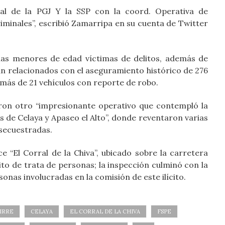
al de la PGJ Y la SSP con la coord. Operativa de
iminales”, escribió Zamarripa en su cuenta de Twitter
rias menores de edad víctimas de delitos, además de
n relacionados con el aseguramiento histórico de 276
emás de 21 vehículos con reporte de robo.
aron otro “impresionante operativo que contempló la
s de Celaya y Apaseo el Alto”, donde reventaron varias
secuestradas.
 “El Corral de la Chiva”, ubicado sobre la carretera
to de trata de personas; la inspección culminó con la
rsonas involucradas en la comisión de este ilícito.
IRRE
CELAYA
EL CORRAL DE LA CHIVA
FSPE