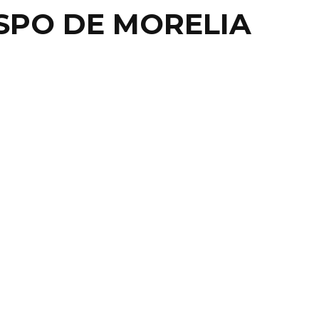
SPO DE MORELIA
NG NEWS
NACIONAL
ÚLTIMAS ONDAS
INAN VISITA DEL
PA; HABLARÁ DE PAZ,
ENES Y VÍCTIMAS ...
DEL VATICANO.- La gira del afamado papa Francisco
ra azteca ya se cocina, ahora el cardenal ...
20 octubre, 2015
0