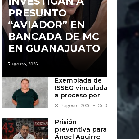
INVESTIGAN A
PRESUNTO
“AVIADOR” EN
BANCADA DE MC
EN GUANAJUATO
7 agosto, 2026
Exemplada de
ISSEG vinculada
a proceso por
retiros indebidos
7 agosto, 2026
0
Prisión
preventiva para
Ángel Aguirre