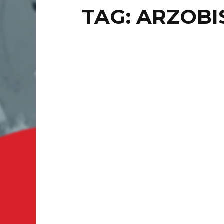
TAG: ARZOBI
BREAKI
COC
PA
JÓV
CIUDAD 
por tier