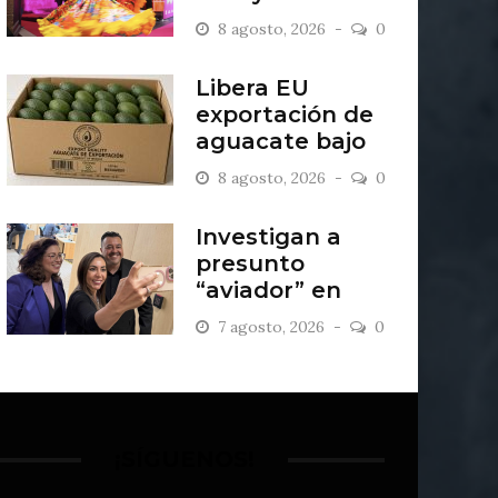
creatividad
8 agosto, 2026
0
Libera EU
exportación de
aguacate bajo
estricto blindaje
8 agosto, 2026
0
militar
Investigan a
presunto
“aviador” en
bancada de MC
7 agosto, 2026
0
en Guanajuato
¡SÍGUENOS!