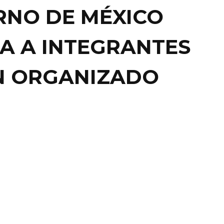
RNO DE MÉXICO
A A INTEGRANTES
N ORGANIZADO
AL
iste AMLO, por tercera
, en cuidar a criminales
DE MÉXICO.- El presidente Andrés Manuel López
insistió, por tercera ocasión, que no es un desliz ...
RAPUNTO NEWS
16 mayo, 2022
0