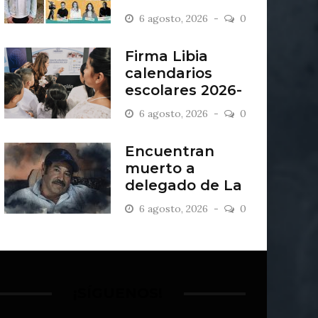
“Antiordinario”
6 agosto, 2026
0
en León
Firma Libia
calendarios
escolares 2026-
2027
6 agosto, 2026
0
Encuentran
muerto a
delegado de La
Sandía
6 agosto, 2026
0
¡SÍGUENOS!