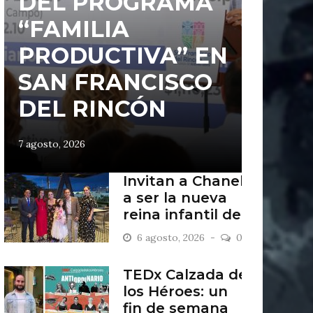
DEL PROGRAMA
“FAMILIA
PRODUCTIVA” EN
SAN FRANCISCO
DEL RINCÓN
7 agosto, 2026
Invitan a Chanel
a ser la nueva
reina infantil de
San Francisco
6 agosto, 2026
0
del Rincón
TEDx Calzada de
los Héroes: un
fin de semana