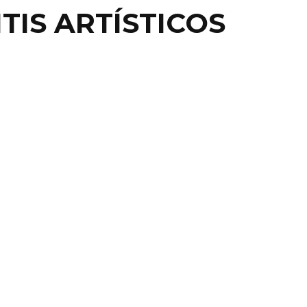
TIS ARTÍSTICOS
NIFICAR AL PEATÓN;
MPROMISO DE
VILIDAD
ue su juventud no te distraiga, Raza, porque el Almicar
peda, inge de profesión y actual Dire ...
11 diciembre, 2012
0