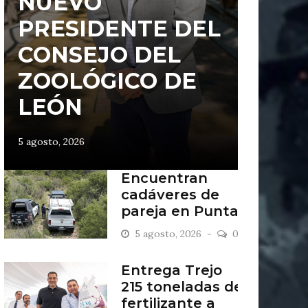
NUEVO
PRESIDENTE DEL
CONSEJO DEL
ZOOLÓGICO DE
LEÓN
5 agosto, 2026
Encuentran
cadáveres de
pareja en Punta
del Sol
5 agosto, 2026
0
Entrega Trejo
215 toneladas de
fertilizante a