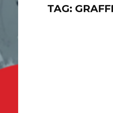
TAG: GRAFFI
LOCAL
DIG
CO
MO
León.- Q
López Ce