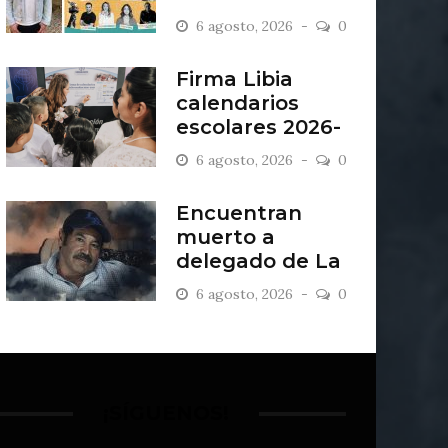
“Antiordinario”
6 agosto, 2026
0
en León
Firma Libia
calendarios
escolares 2026-
2027
6 agosto, 2026
0
Encuentran
muerto a
delegado de La
Sandía
6 agosto, 2026
0
¡SÍGUENOS!