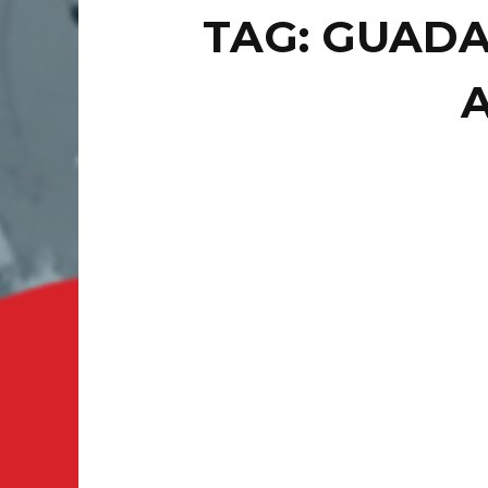
TAG: GUAD
LOCAL
N
PA
JA
PA
GUANAJU
PAN en e