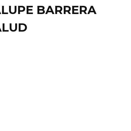
ALUPE BARRERA
ALUD
ACIONAL
N SANCIONARÁ
LADAS DE LA “LADY
NISTA”
ATO, GTO.- Pa no quedarse atrás, las dirigencias del
l estado y en el municipio de ...
10 julio, 2014
0