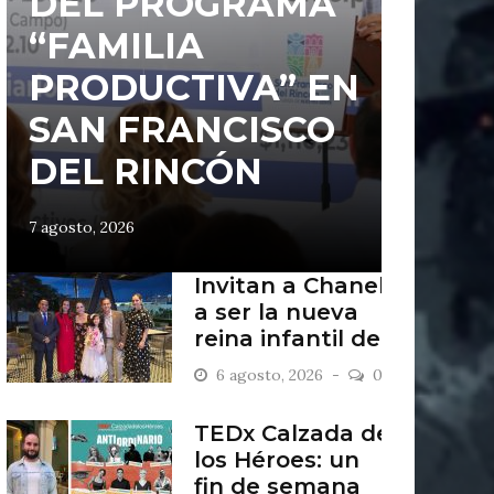
DEL PROGRAMA
“FAMILIA
PRODUCTIVA” EN
SAN FRANCISCO
DEL RINCÓN
7 agosto, 2026
Invitan a Chanel
a ser la nueva
reina infantil de
San Francisco
6 agosto, 2026
0
del Rincón
TEDx Calzada de
los Héroes: un
fin de semana