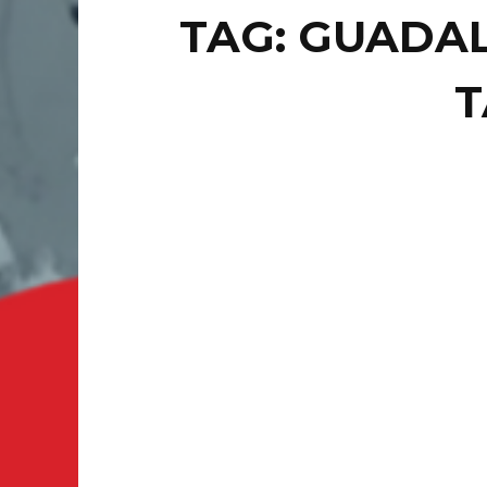
TAG: GUADA
T
NACION
AS
ACT
MI
MORELIA
indígen
asfixia y 