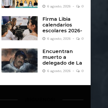
“Antiordinario”
6 agosto, 2026
0
en León
Firma Libia
calendarios
escolares 2026-
2027
6 agosto, 2026
0
Encuentran
muerto a
delegado de La
Sandía
6 agosto, 2026
0
¡SÍGUENOS!