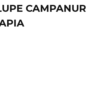
LUPE CAMPANUR
APIA
AL
ESINAN A JOVEN
IVISTA INDÍGENA EN
CHOACÁN
, MICH.- Guadalupe Campanur Tapia, activista
a del municipio autónomo de Cherán, fue asesinada por
su ...
19 enero, 2018
0