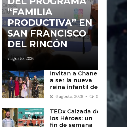
DEL PROGRAMA
“FAMILIA
PRODUCTIVA” EN
SAN FRANCISCO
DEL RINCÓN
7 agosto, 2026
Invitan a Chanel
a ser la nueva
reina infantil de
San Francisco
6 agosto, 2026
0
del Rincón
TEDx Calzada de
los Héroes: un
fin de semana