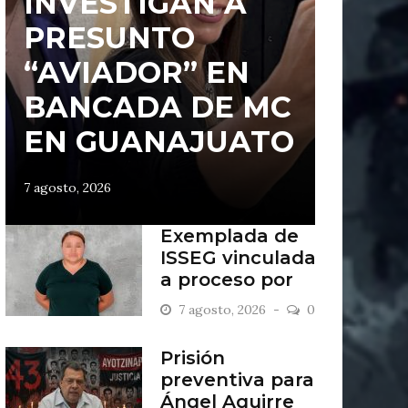
INVESTIGAN A
PRESUNTO
“AVIADOR” EN
BANCADA DE MC
EN GUANAJUATO
7 agosto, 2026
Exemplada de
ISSEG vinculada
a proceso por
retiros indebidos
7 agosto, 2026
0
Prisión
preventiva para
Ángel Aguirre