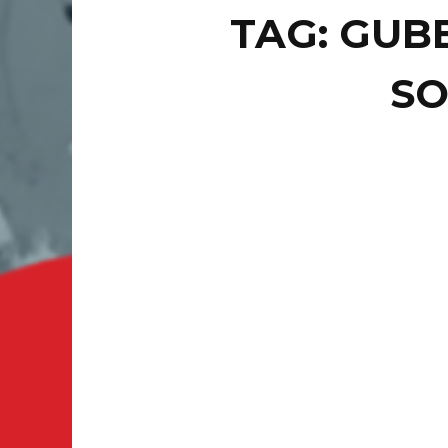
TAG: GUB
S
NACION
Ren
dis
ase
CIUDAD 
que pres
CONT