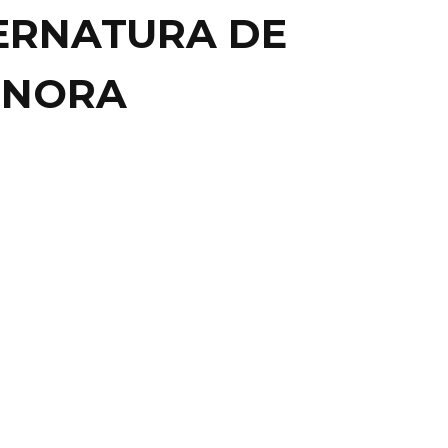
ERNATURA DE
ONORA
AL
PORTADA
uncia Durazo, presume
minución de 163
sinatos en dos años
DE MÉXICO.- Luego de dar su último informe, en el
umió la reducción de 163 homicidios ...
RAPUNTO NEWS
21 octubre, 2020
0