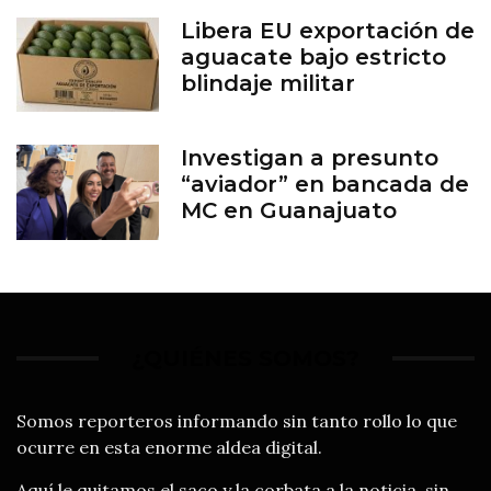
Libera EU exportación de
aguacate bajo estricto
blindaje militar
Investigan a presunto
“aviador” en bancada de
MC en Guanajuato
¿QUIÉNES SOMOS?
Somos reporteros informando sin tanto rollo lo que
ocurre en esta enorme aldea digital.
Aquí le quitamos el saco y la corbata a la noticia, sin