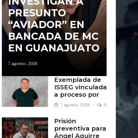
INVESTIGAN A
PRESUNTO
“AVIADOR” EN
BANCADA DE MC
EN GUANAJUATO
7 agosto, 2026
Exemplada de
ISSEG vinculada
a proceso por
retiros indebidos
7 agosto, 2026
0
Prisión
preventiva para
Ángel Aguirre