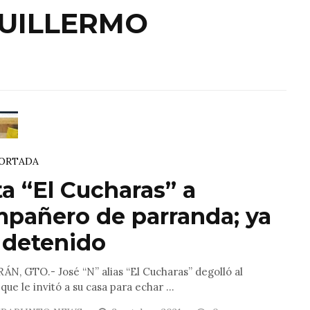
GUILLERMO
ORTADA
culado a proceso
sunto feminicida de
il
ORTADA
a “El Cucharas” a
O.- Fue vinculado a proceso penal por el delito de
dio Guillermo “N”, el sujeto que aparentemente ...
pañero de parranda; ya
RAPUNTO NEWS
23 febrero, 2023
0
 detenido
N, GTO.- José “N” alias “El Cucharas” degolló al
ue le invitó a su casa para echar ...