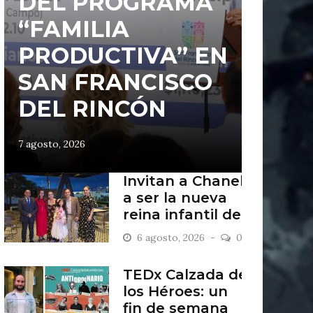
DEL PROGRAMA
“FAMILIA
PRODUCTIVA” EN
SAN FRANCISCO
DEL RINCÓN
7 agosto, 2026
Invitan a Chanel
a ser la nueva
reina infantil de
San Francisco
6 agosto, 2026
0
del Rincón
TEDx Calzada de
los Héroes: un
fin de semana