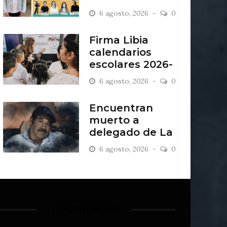
“Antiordinario”
6 agosto, 2026
0
en León
Firma Libia
calendarios
escolares 2026-
2027
6 agosto, 2026
0
Encuentran
muerto a
delegado de La
Sandía
6 agosto, 2026
0
¡SÍGUENOS!