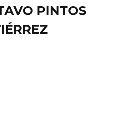
TAVO PINTOS
IÉRREZ
RÁ INFONAVIT MENOS
ÉDITOS PARA
ANAJUATO EN 2016
O.- El Instituto del Fondo Nacional de la Vivienda
it) redujo su meta para el otorgamiento de ...
21 junio, 2016
0