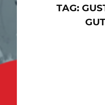
TAG: GUS
GUT
LOCAL
DA
CR
GU
LEÓN, GT
(Infonav