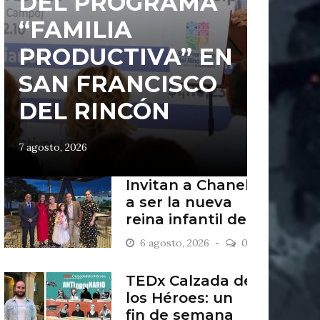
DEL PROGRAMA
“FAMILIA
PRODUCTIVA” EN
SAN FRANCISCO
DEL RINCÓN
7 agosto, 2026
Invitan a Chanel
a ser la nueva
reina infantil de
San Francisco
6 agosto, 2026
0
del Rincón
TEDx Calzada de
los Héroes: un
fin de semana