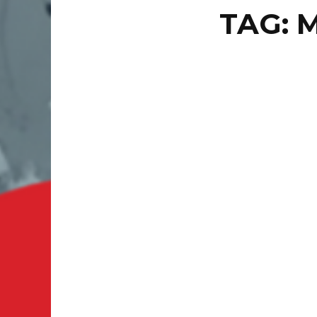
TAG: 
PUNTO 
TO
WH
GU
El festi
realizad