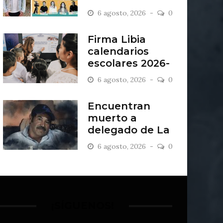
“Antiordinario”
6 agosto, 2026
0
en León
Firma Libia
calendarios
escolares 2026-
2027
6 agosto, 2026
0
Encuentran
muerto a
delegado de La
Sandía
6 agosto, 2026
0
¡SÍGUENOS!