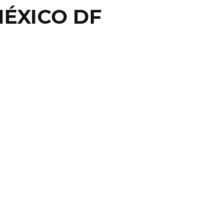
MÉXICO DF
IN
DO LISTO PARA EL
ITE NOISE.FEST EN
ANAJUATO
val forma parte del proyecto [ ex nihilo ] y será
o In Memoriam del compositor y ...
4 marzo, 2014
0