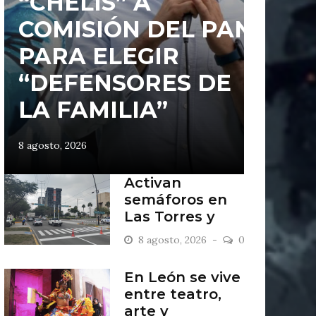
“CHELIS” A
COMISIÓN DEL PAN
PARA ELEGIR
“DEFENSORES DE
LA FAMILIA”
8 agosto, 2026
Activan
semáforos en
Las Torres y
Punta del Este
8 agosto, 2026
0
En León se vive
entre teatro,
arte y