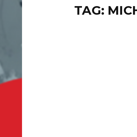
TAG: MIC
DEPORT
PH
DE 
OR
RÍO DE 
legado, 