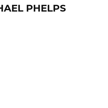
HAEL PHELPS
ES
ÚLTIMAS ONDAS
ELPS AÚN NO TERMINA
BRILLAR; LLEGÓ EL
O 22
JANEIRO, BRA.- La leyenda sigue haciendo crecer su
Michael Phelps acrecentó su récord de medallas ...
12 agosto, 2016
0