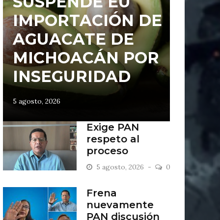
SUSPENDE EU
IMPORTACIÓN DE
AGUACATE DE
MICHOACÁN POR
INSEGURIDAD
5 agosto, 2026
Exige PAN
respeto al
proceso
legislativo; se
5 agosto, 2026
0
mantiene firme
en defensa de la
Frena
vida
nuevamente
PAN discusión