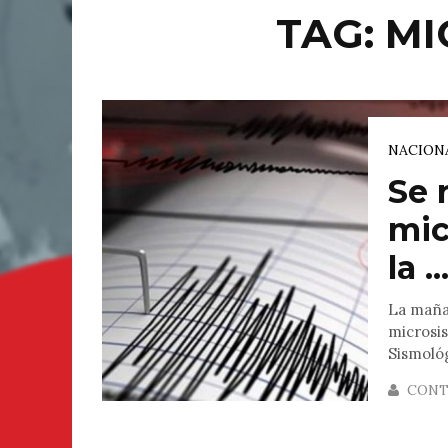
TAG: M
NACION
Se 
mic
la ..
La mañan
microsis
Sismológ
CONT