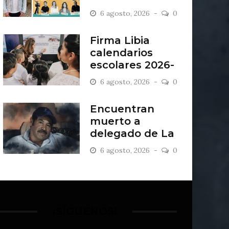
“Antiordinario”
6 agosto, 2026
0
en León
Firma Libia
calendarios
escolares 2026-
2027
6 agosto, 2026
0
Encuentran
muerto a
delegado de La
Sandía
6 agosto, 2026
0
¡SÍGUENOS!