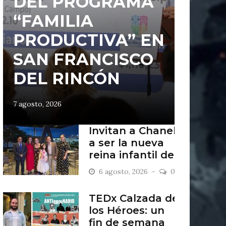
DEL PROGRAMA
“FAMILIA
PRODUCTIVA” EN
SAN FRANCISCO
DEL RINCÓN
7 agosto, 2026
Invitan a Chanel
a ser la nueva
reina infantil de
San Francisco
6 agosto, 2026
0
del Rincón
TEDx Calzada de
los Héroes: un
fin de semana