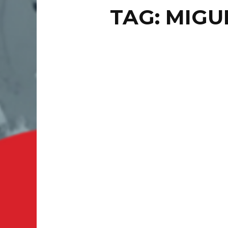
TAG: MIG
LOCAL
MIG
CH
GUANAJU
a MARS C