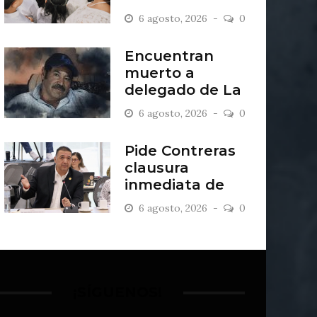
2027
6 agosto, 2026
0
Encuentran
muerto a
delegado de La
Sandía
6 agosto, 2026
0
Pide Contreras
clausura
inmediata de
escombrera “Los
6 agosto, 2026
0
Lopez”
¡SÍGUENOS!