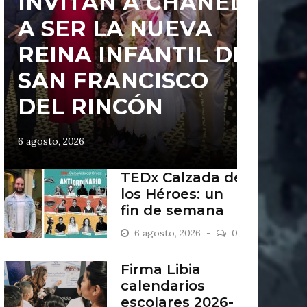
INVITAN A CHANEL
A SER LA NUEVA
REINA INFANTIL DE
SAN FRANCISCO
DEL RINCÓN
6 agosto, 2026
TEDx Calzada de
los Héroes: un
fin de semana
“Antiordinario”
6 agosto, 2026
0
en León
Firma Libia
calendarios
escolares 2026-