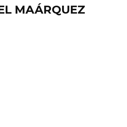
UEL MAÁRQUEZ
UEL Y LA FÁBRICA DE
OCOLATE
ATO, GTO.- Guanajuato le da la más dulce bienvenida
hocolate, una empresa que se encargará de ...
10 abril, 2014
0