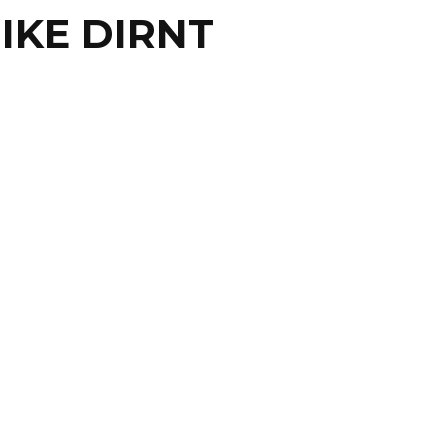
IKE DIRNT
IN
CAL DE GREEN DAY, AL
SPITAL
 A través de un video, Mike Dirnt y Tre Cool de Green
ciaron la suspensión de ...
4 septiembre, 2012
0