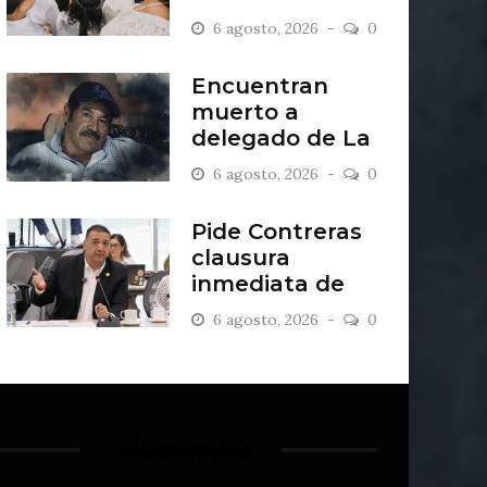
2027
6 agosto, 2026
0
Encuentran
muerto a
delegado de La
Sandía
6 agosto, 2026
0
Pide Contreras
clausura
inmediata de
escombrera “Los
6 agosto, 2026
0
Lopez”
¡SÍGUENOS!