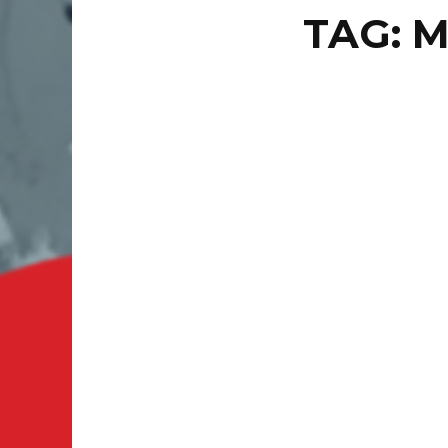
TAG: M
PUNTO 
VO
HO
Italia.-
Day anun