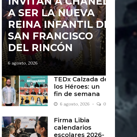
INVITAN A CHANEL
A SER LA NUEVA
REINA INFANTIL DE
SAN FRANCISCO
DEL RINCÓN
6 agosto, 2026
TEDx Calzada de
los Héroes: un
fin de semana
“Antiordinario”
6 agosto, 2026
0
en León
Firma Libia
calendarios
escolares 2026-