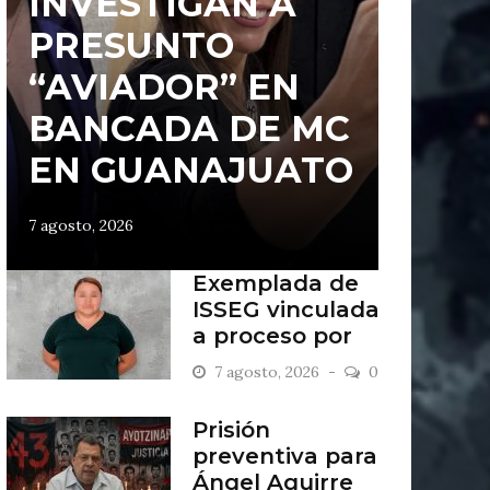
INVESTIGAN A
PRESUNTO
“AVIADOR” EN
BANCADA DE MC
EN GUANAJUATO
7 agosto, 2026
Exemplada de
ISSEG vinculada
a proceso por
retiros indebidos
7 agosto, 2026
0
Prisión
preventiva para
Ángel Aguirre