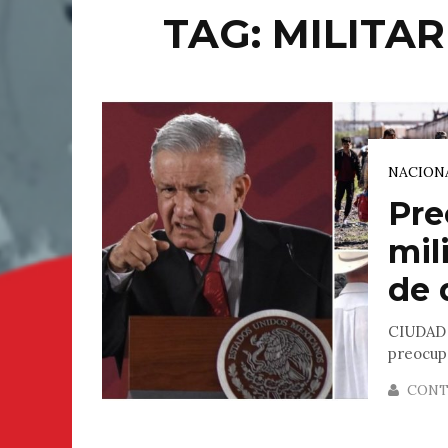
TAG: MILITA
NACION
Pre
mil
de 
CIUDAD 
preocupa
CONT