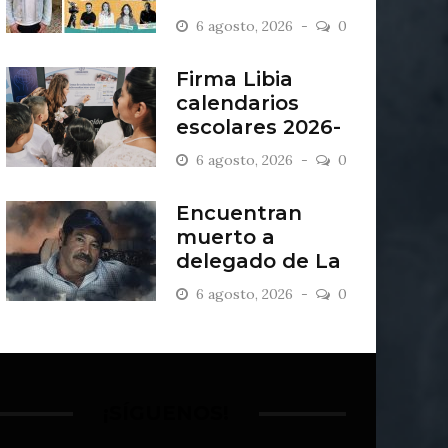
“Antiordinario”
6 agosto, 2026
0
en León
Firma Libia
calendarios
escolares 2026-
2027
6 agosto, 2026
0
Encuentran
muerto a
delegado de La
Sandía
6 agosto, 2026
0
¡SÍGUENOS!