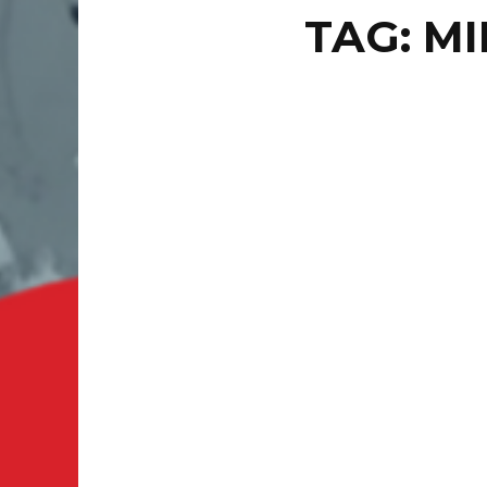
TAG: M
LOCAL
CA
HA
JOS
GUANAJUA
guanajua