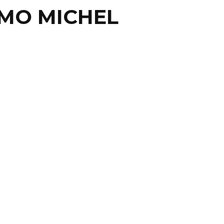
IMO MICHEL
RAVANA CULTURAL
RÁ PATRIA EN SAN
É ITURBIDE
TO, GTO.- La cultura y el desarrollo del talento
tense estarán de gira con la Caravana Cultural en ...
10 septiembre, 2014
0