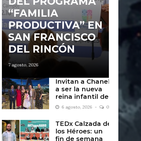
DEL PROGRAMA
“FAMILIA
PRODUCTIVA” EN
SAN FRANCISCO
DEL RINCÓN
7 agosto, 2026
Invitan a Chanel
a ser la nueva
reina infantil de
San Francisco
6 agosto, 2026
0
del Rincón
TEDx Calzada de
los Héroes: un
fin de semana