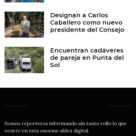
aborto en Guanajuato
Designan a Carlos
Caballero como nuevo
presidente del Consejo
del Zoológico de León
Encuentran cadáveres
de pareja en Punta del
Sol
¿QUIÉNES SOMOS?
Somos reporteros informando sin tanto rollo lo que
ocurre en esta enorme aldea digital.