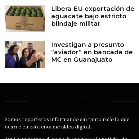
Libera EU exportación de
aguacate bajo estricto
blindaje militar
Investigan a presunto
“aviador” en bancada de
MC en Guanajuato
¿QUIÉNES SOMOS?
Somos reporteros informando sin tanto rollo lo que
ocurre en esta enorme aldea digital.
Aquí le quitamos el saco y la corbata a la noticia, sin