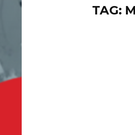
TAG: 
INTERN
ES
Florida,
explotó 