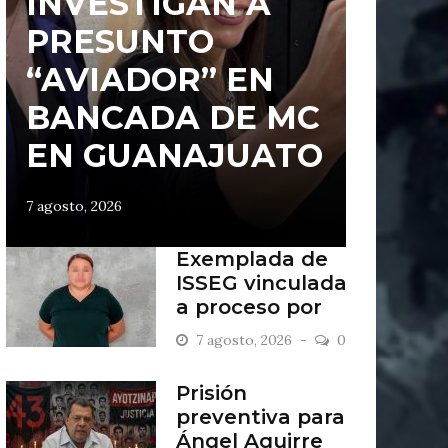
INVESTIGAN A
PRESUNTO
“AVIADOR” EN
BANCADA DE MC
EN GUANAJUATO
7 agosto, 2026
Exemplada de
ISSEG vinculada
a proceso por
retiros indebidos
7 agosto, 2026
0
Prisión
preventiva para
Ángel Aguirre