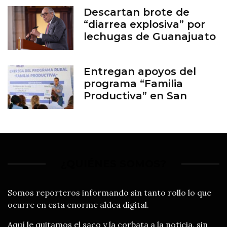
Descartan brote de
“diarrea explosiva” por
lechugas de Guanajuato
Entregan apoyos del
programa “Familia
Productiva” en San
Francisco del Rincón
¿QUIÉNES SOMOS?
Somos reporteros informando sin tanto rollo lo que
ocurre en esta enorme aldea digital.
Aquí le quitamos el saco y la corbata a la noticia, sin