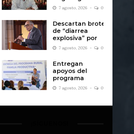
por caso
7 agosto, 2026
0
Ayotzinapa
Descartan brote
de “diarrea
explosiva” por
lechugas de
7 agosto, 2026
0
Guanajuato
Entregan
apoyos del
programa
“Familia
7 agosto, 2026
0
Productiva” en
San Francisco
del Rincón
¡SÍGUENOS!